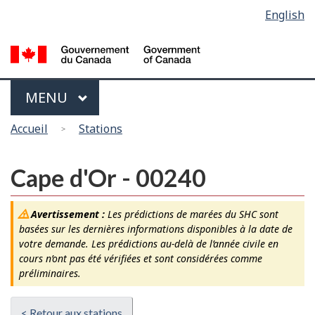
Sélection
English
Skip
Passer
de
to
à
main
la
la
content
version
langue
HTML
Menu
MAIN
MENU
simplifiée
Vous
Accueil
Stations
êtes
ici
Cape d'Or - 00240
Avertissement :
Les prédictions de marées du SHC sont
basées sur les dernières informations disponibles à la date de
votre demande. Les prédictions au-delà de l’année civile en
cours n’ont pas été vérifiées et sont considérées comme
préliminaires.
< Retour aux stations