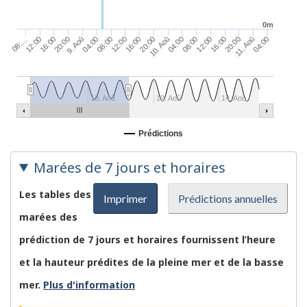
0m
04:00
11. Aoû
12:00
20:00
08:…
04:00
16:00
12:00
9. Aoû
20:00
08:00
04:00
16:00
10. Aoû
12:00
08:00
20:00
16:00
10. Aoû
12. Aoû
14. Aoû
Prédictions
Marées de 7 jours et horaires
Les tables des
Imprimer
Prédictions annuelles
marées des
prédiction de 7 jours et horaires fournissent l’heure
et la hauteur prédites de la pleine mer et de la basse
mer.
Plus d'information