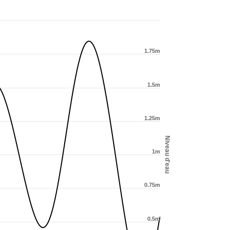
1.75m
1.5m
1.25m
Niveau d'eau
1m
0.75m
0.5m