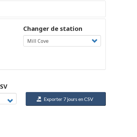
Changer de station
CSV
Exporter 7 jours en CSV