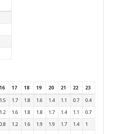
16
17
18
19
20
21
22
23
1.5
1.7
1.8
1.6
1.4
1.1
0.7
0.4
1.2
1.6
1.8
1.8
1.7
1.4
1.1
0.7
0.8
1.2
1.6
1.9
1.9
1.7
1.4
1