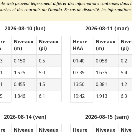
site web peuvent légèrement différer des informations contenues dans l
marées et des courants du Canada. En cas de disparité, les informations 
2026-08-10 (lun)
2026-08-11 (mar)
re
Niveaux
Niveaux
Heure
Niveaux
Nive
A
(m)
(pi)
HAA
(m)
(pi)
43
0.150
0.5
01:40
0.058
0.2
41
1.525
5.0
07:39
1.635
5.4
51
0.455
1.5
13:50
0.381
1.2
45
1.846
6.1
19:42
1.913
6.3
2026-08-14 (ven)
2026-08-15 (sam)
re
Niveaux
Niveaux
Heure
Niveaux
Nive