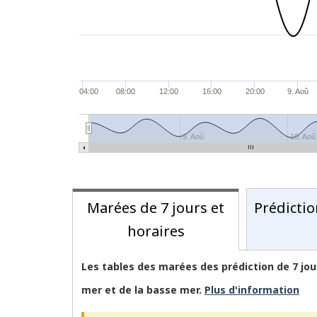
04:00
08:00
12:00
16:00
20:00
9. Aoû
9. Aoû
10. Aoû
Marées de 7 jours et
Prédicti
horaires
Les tables des marées des prédiction de 7 jour
mer et de la basse mer.
Plus d'information