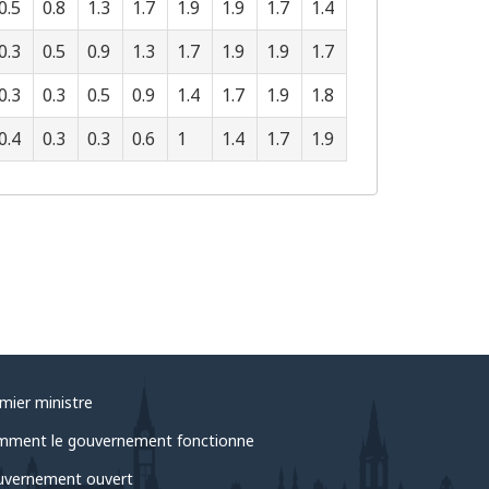
0.5
0.8
1.3
1.7
1.9
1.9
1.7
1.4
0.3
0.5
0.9
1.3
1.7
1.9
1.9
1.7
0.3
0.3
0.5
0.9
1.4
1.7
1.9
1.8
0.4
0.3
0.3
0.6
1
1.4
1.7
1.9
mier ministre
ment le gouvernement fonctionne
vernement ouvert