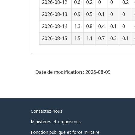
2026-08-12
0.6
0.2
0
0
0.2
2026-08-13
0.9
0.5
0.1
0
0
2026-08-14
1.3
0.8
0.4
0.1
0
2026-08-15
1.5
1.1
0.7
0.3
0.1
Date de modification :
2026-08-09
Au
Contactez-nous
sujet
Ministères et organismes
du
Fonction publique et force militaire