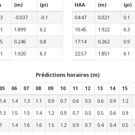
A
(m)
(pi)
HAA
(m)
(pi)
03
-0.037
-0.1
04:47
0.021
0.1
01
1.899
6.2
10:45
1.922
6.3
25
0.246
0.8
17:14
0.262
0.9
11
1.920
6.3
22:57
1.851
6.1
Prédictions horaires (m)
05
06
07
08
09
10
11
12
13
14
15
1.4
1.4
1.3
1.1
0.9
0.7
0.6
0.5
0.6
0.9
1.2
1.3
1.5
1.5
1.4
1.2
0.9
0.7
0.5
0.5
0.6
0.9
1
1.4
1.6
1.6
1.5
1.2
0.9
0.7
0.4
0.4
0.5