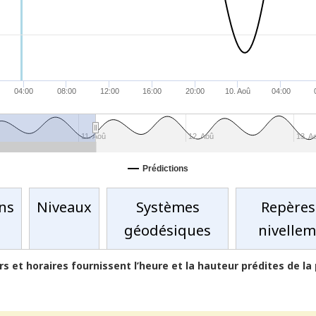
04:00
08:00
12:00
16:00
20:00
10. Aoû
04:00
11. Aoû
12. Aoû
13. A
Prédictions
ons
Niveaux
Systèmes
Repères
géodésiques
nivelle
s et horaires fournissent l’heure et la hauteur prédites de la 