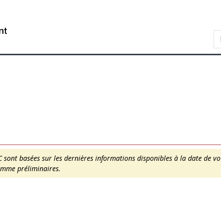
Skip
Skip
Passer
to
to
à
WxT
main
"About
la
content
this
version
Search
site"
HTML
form..
simplifiée
sont basées sur les dernières informations disponibles à la date de vot
comme préliminaires.