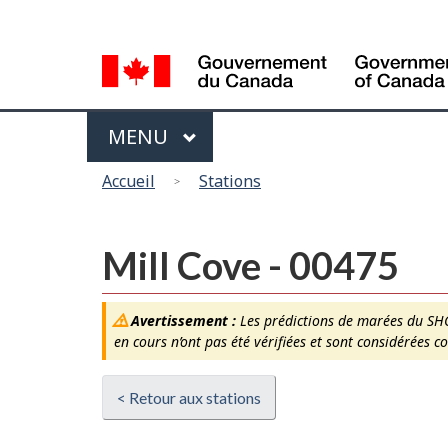
Sélection
de
la
langue
Menu
MAIN
MENU
Vous
Accueil
Stations
êtes
ici
Mill Cove - 00475
Avertissement :
Les prédictions de marées du SHC 
en cours n’ont pas été vérifiées et sont considérées 
< Retour aux stations