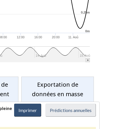
0.25m
0m
08:00
12:00
16:00
20:00
11. Aoû
oû
14. Aoû
15. Aoû
 de
Exportation de
ment
données en masse
pleine
Imprimer
Prédictions annuelles