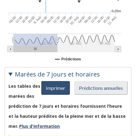
-0.25m
9. Aoû
08:00
04:00
12:00
08:00
16:00
12:00
20:00
08:00
16:00
11. Aoû
12:00
20:00
16:00
10. Aoû
20:00
04:00
10. Aoû
12. Aoû
14. Aoû
Prédictions
Marées de 7 jours et horaires
Les tables des
Imprimer
Prédictions annuelles
marées des
prédiction de 7 jours et horaires fournissent l’heure
et la hauteur prédites de la pleine mer et de la basse
mer.
Plus d'information