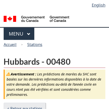
Sélection
English
Skip
Passer
de
to
à
main
la
la
content
version
langue
HTML
Menu
MAIN
MENU
simplifiée
Vous
Accueil
Stations
êtes
ici
Hubbards - 00480
Avertissement :
Les prédictions de marées du SHC sont
basées sur les dernières informations disponibles à la date de
votre demande. Les prédictions au-delà de l’année civile en
cours n’ont pas été vérifiées et sont considérées comme
préliminaires.
< Retour aux stations