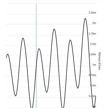
2.25m
2m
1.75m
1.5m
Niveau d'eau
1.25m
1m
0.75m
0.5m
0.25m
0m